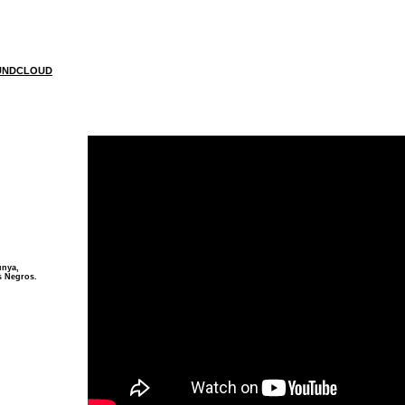
OUNDCLOUD
unya,
s Negros.