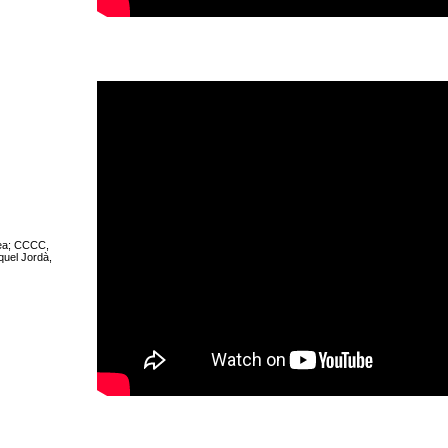
ea; CCCC,
quel Jordà,