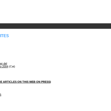
ITES
er del
ro 2004
(Cat)
E ARTICLES ON THIS WEB ON PRESS
)
5