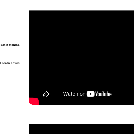
s Santa Mònica,
el Jordà saxos