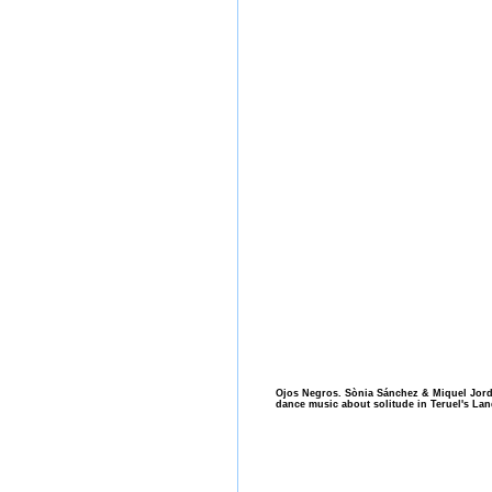
Ojos Negros. Sònia Sánchez & Miquel Jord
dance music about solitude in Teruel's Lan