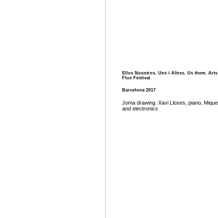
Ellos Nosotros. Uns i Altres. Us them. Art
Flux Festival.
Barcelona 2017
Joma drawing. Xavi Lloses, piano, Miqu
and electronics