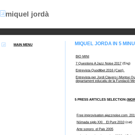
miquel
jordà
MIQUEL JORDA IN 5 MINU
MAIN MENU
BIO MINI
7 Questions A Jazz Noise 2017
(Eng)
Entrevista Quodlibet 2016 (Cast).
Entrevista per Jordi Clavero i Montse Qu
departament educatiu de la Fundació Mi
5 PRESS ARTICLES SELECTION (
MOR
Free improvisation ajazznoise.com_201
Nómada siglo XXI _ El Punt 2010
(cat)
Arte sonoro_el Pais 2005