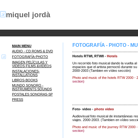
miquel jordà
FOTOGRAFÍA - PHOTO - MU
MAIN MENU
AUDIO - CD ROMS & DVD
Hotels RTWI, RTWII -
Hotels
FOTOGRAFÍA-PHOTO
IMAGEN PELÍCULAS Y
Un recorrido foto musical dando la vuelta a
VIDEOS-FILMS &VIDEOS
espacios que el artista pernoctó durante su 
2000-2003 (Tambien en vídeo sección)
INSTALACIONES-
INSTALLATIONS
Photo and music of the hotels RTW 2000 - 2
LIBROS-BOOKS
section)
MUNDO SONORO -
INSTRUMENTS SOUNDS
POSTALES SONORAS-SP
PRESS
Foto- video -
photo video
Audiovisual foto musical de instantáneas re
viajes. 2000-2003. (Tambien en vídeo secci
Photo and music of the journey RTW 2000 
section)